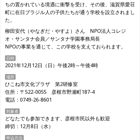
ちの置かれている境遇に衝撃を受け、その後、滋賀県愛荘
町に在日ブラジル人の子供たちが通う学校を設立されまし
た。
柳田安代（やなぎだ・やすよ）さん NPO法人コレジ
オ・サンタナ会員／サンタナ学園事務局長
NPOの事業を通じて、この学校を支えておられます。
日時
2021年12月12日（日）午後2時～午後4時
場所
ひこね市文化プラザ 第2研修室
住所：〒522-0055 彦根市野瀬町187-4
電話：0749-26-8601
対象者
どなたでも参加できます、彦根市民以外も歓迎
締切：12月8日（水）
申込方法