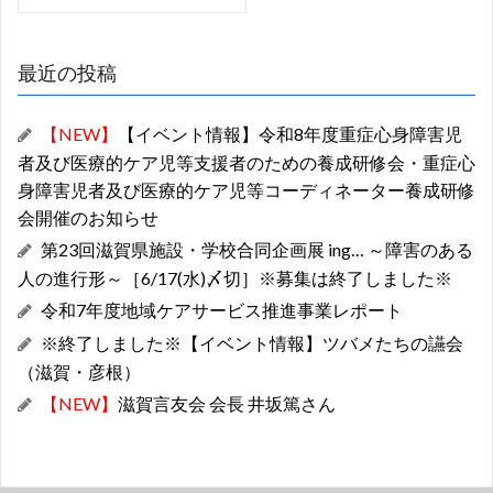
ー
シ
最近の投稿
ョ
ン
【NEW】
【イベント情報】令和8年度重症心身障害児
者及び医療的ケア児等支援者のための養成研修会・重症心
身障害児者及び医療的ケア児等コーディネーター養成研修
会開催のお知らせ
第23回滋賀県施設・学校合同企画展 ing… ～障害のある
人の進行形～［6/17(水)〆切］※募集は終了しました※
令和7年度地域ケアサービス推進事業レポート
※終了しました※【イベント情報】ツバメたちの讌会
（滋賀・彦根）
【NEW】
滋賀言友会 会長 井坂篤さん