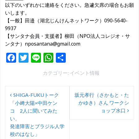
以下のいずれかに連絡をください。急遽欠席の場合もお願
いします。
【一般】田邉（湖北じんけんネットワーク）090-5640-
9937
【サンタナ会員・支援者】柳田（NPO法人コレジオ・サ
ンタナ）nposantana@gmail.com
F
T
Li
W
共
ac
w
n
h
有
カテゴリー:
イベント情報
e
itt
e
at
b
er
s
投
o
A
SHIGA-FUKUトーク
坂元孝行（さかもと・た
稿
かゆき）さん ワークシ
「小﨑大陽×中田ケン
o
p
ナ
ョップ水口
コ 2人に聞いてみた
k
p
ビ
い、
発達障害とブラジル人学
ゲ
校のはなし」