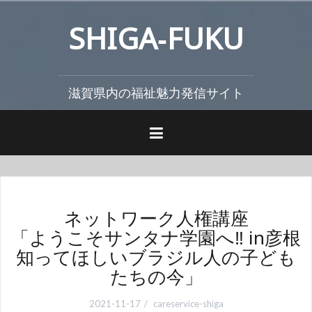
コ
SHIGA‐FUKU
ン
テ
ン
ツ
滋賀県内の福祉魅力発信サイト
へ
ス
キ
ッ
プ
ネットワーク人権講座
「ようこそサンタナ学園へ‼ in彦根
知ってほしいブラジル人の子ども
たちの今」
2021-11-17
careservice-shiga