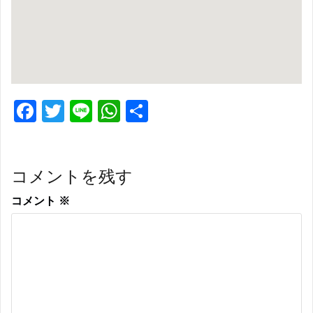
F
T
Li
W
共
ac
w
n
h
有
e
itt
e
at
コメントを残す
b
er
s
o
A
コメント
※
o
p
k
p