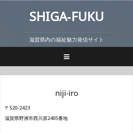
コ
SHIGA‐FUKU
ン
テ
ン
ツ
滋賀県内の福祉魅力発信サイト
へ
ス
キ
ッ
プ
niji-iro
〒520-2423
滋賀県野洲市西川原2405番地