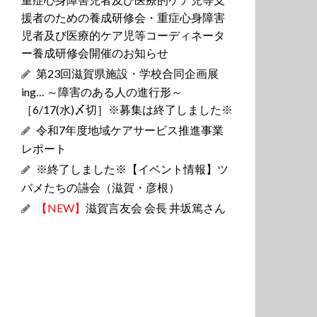
援者のための養成研修会・重症心身障害
児者及び医療的ケア児等コーディネータ
ー養成研修会開催のお知らせ
第23回滋賀県施設・学校合同企画展
ing… ～障害のある人の進行形～
［6/17(水)〆切］※募集は終了しました※
令和7年度地域ケアサービス推進事業
レポート
※終了しました※【イベント情報】ツ
バメたちの讌会（滋賀・彦根）
【NEW】
滋賀言友会 会長 井坂篤さん