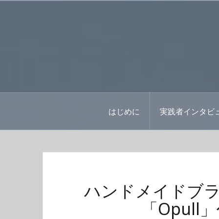
コ
ン
テ
ン
ツ
へ
ス
キ
ッ
はじめに
実践者インタビ
プ
ハンドメイドブ
「Opul