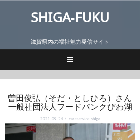
コ
SHIGA‐FUKU
ン
テ
ン
ツ
滋賀県内の福祉魅力発信サイト
へ
ス
キ
ッ
プ
曽田俊弘（そだ・としひろ）さん
一般社団法人フードバンクびわ湖
2021-09-24
careservice-shiga