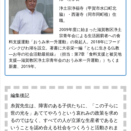
浄土宗浄福寺（甲賀市水口町北
脇）・西蓮寺（同市同町植）住
職。
2009年度に始まった滋賀教区浄土
宗青年会による生活困窮者への食
料支援運動「おうみ米一升運動」の発起人。2018年にフード
バンクびわ湖を設立。著書に大谷栄一編『ともに生きる仏教
―お寺の社会活動最前線』（担当：第7章「食料支援と被災地
支援―滋賀教区浄土宗青年会のおうみ米一升運動」）ちくま
新書、2019年。
編集後記
糸賀先生は、障害のある子供たちに、「この子らに
世の光を」あててやろうという哀れみの政策を求め
るのではなく、すべての人が立派な生産者であると
いうことを認め合える社会をつくろうと活動されま