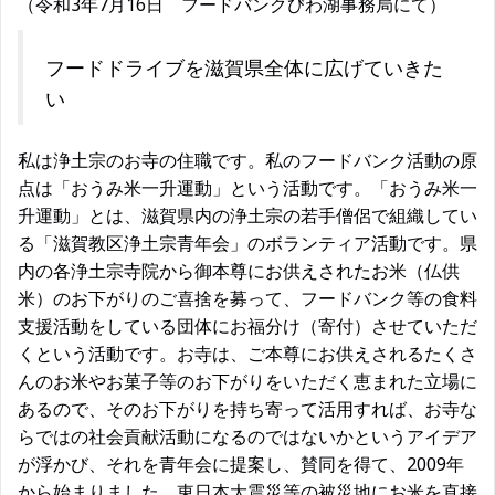
（令和3年7月16日 フードバンクびわ湖事務局にて）
フードドライブを滋賀県全体に広げていきた
い
私は浄土宗のお寺の住職です。私のフードバンク活動の原
点は「おうみ米一升運動」という活動です。「おうみ米一
升運動」とは、滋賀県内の浄土宗の若手僧侶で組織してい
る「滋賀教区浄土宗青年会」のボランティア活動です。県
内の各浄土宗寺院から御本尊にお供えされたお米（仏供
米）のお下がりのご喜捨を募って、フードバンク等の食料
支援活動をしている団体にお福分け（寄付）させていただ
くという活動です。お寺は、ご本尊にお供えされるたくさ
んのお米やお菓子等のお下がりをいただく恵まれた立場に
あるので、そのお下がりを持ち寄って活用すれば、お寺な
らではの社会貢献活動になるのではないかというアイデア
が浮かび、それを青年会に提案し、賛同を得て、2009年
から始まりました。東日本大震災等の被災地にお米を直接