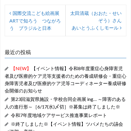
b
er
s
投
o
A
国際交流こども絵画展
太田清蔵（おおた・せい
稿
ぞう）さん
ARTで知ろう つながろ
o
p
ナ
あいとうふくしモール
う ブラジルと日本
k
p
ビ
ゲ
最近の投稿
ー
シ
【NEW】
【イベント情報】令和8年度重症心身障害児
ョ
者及び医療的ケア児等支援者のための養成研修会・重症心
ン
身障害児者及び医療的ケア児等コーディネーター養成研修
会開催のお知らせ
第23回滋賀県施設・学校合同企画展 ing… ～障害のある
人の進行形～［6/17(水)〆切］※募集は終了しました※
令和7年度地域ケアサービス推進事業レポート
※終了しました※【イベント情報】ツバメたちの讌会