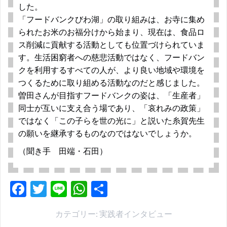
した。
「フードバンクびわ湖」の取り組みは、お寺に集め
られたお米のお福分けから始まり、現在は、食品ロ
ス削減に貢献する活動としても位置づけられていま
す。生活困窮者への慈悲活動ではなく、フードバン
クを利用するすべての人が、より良い地域や環境を
つくるために取り組める活動なのだと感じました。
曽田さんが目指すフードバンクの姿は、「生産者」
同士が互いに支え合う場であり、「哀れみの政策」
ではなく「この子らを世の光に」と説いた糸賀先生
の願いを継承するものなのではないでしょうか。
（聞き手 田端・石田）
F
T
Li
W
共
ac
w
n
h
有
カテゴリー:
実践者インタビュー
e
itt
e
at