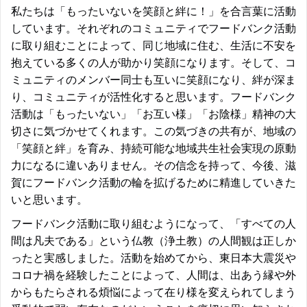
私たちは「もったいないを笑顔と絆に！」を合言葉に活動
しています。それぞれのコミュニティでフードバンク活動
に取り組むことによって、同じ地域に住む、生活に不安を
抱えている多くの人が助かり笑顔になります。そして、コ
ミュニティのメンバー同士も互いに笑顔になり、絆が深ま
り、コミュニティが活性化すると思います。フードバンク
活動は「もったいない」「お互い様」「お陰様」精神の大
切さに気づかせてくれます。この気づきの共有が、地域の
「笑顔と絆」を育み、持続可能な地域共生社会実現の原動
力になるに違いありません。その信念を持って、今後、滋
賀にフードバンク活動の輪を拡げるために精進していきた
いと思います。
フードバンク活動に取り組むようになって、「すべての人
間は凡夫である」という仏教（浄土教）の人間観は正しか
ったと実感しました。活動を始めてから、東日本大震災や
コロナ禍を経験したことによって、人間は、出あう縁や外
からもたらされる煩悩によって在り様を変えられてしまう