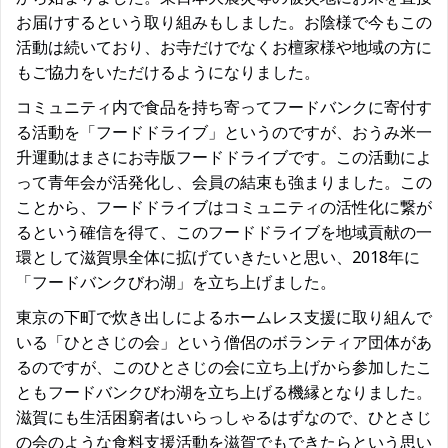
お届けするという取り組みもしました。お陰様で今もこの
活動は続いており、お寺だけでなくお檀家様や地域の方に
もご協力をいただけるようになりました。
コミュニティ内で食品を持ち寄ってフードバンクに寄付す
る活動を「フードドライブ」というのですが、おうみ米一
升運動はまさにお寺版フードドライブです。この活動によ
って青年会が活発化し、会員の結束も強まりました。この
ことから、フードドライブはコミュニティの活性化に繋が
るという確信を得て、このフードドライブを地域貢献の一
環として滋賀県全体に拡げていきたいと思い、2018年に
「フードバンクびわ湖」を立ち上げました。
東京の下町で炊き出しによるホームレス支援に取り組んで
いる「ひとさじの会」という僧侶のボランティア団体があ
るのですが、このひとさじの会に立ち上げから参加したこ
ともフードバンクびわ湖を立ち上げる機縁となりました。
滋賀にも生活困窮者はいらっしゃるはずなので、ひとさじ
の会のような食料支援活動を滋賀でもできたらという思い