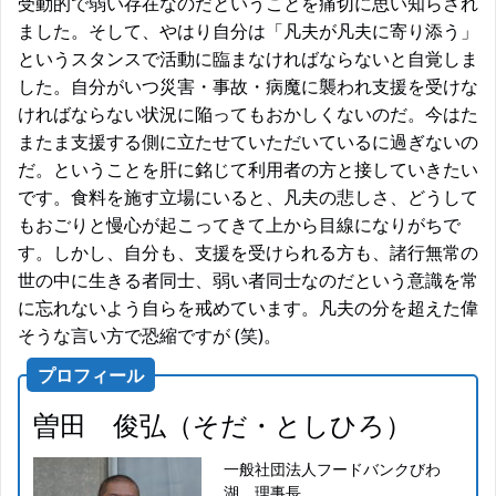
受動的で弱い存在なのだということを痛切に思い知らされ
ました。そして、やはり自分は「凡夫が凡夫に寄り添う」
というスタンスで活動に臨まなければならないと自覚しま
した。自分がいつ災害・事故・病魔に襲われ支援を受けな
ければならない状況に陥ってもおかしくないのだ。今はた
またま支援する側に立たせていただいているに過ぎないの
だ。ということを肝に銘じて利用者の方と接していきたい
です。食料を施す立場にいると、凡夫の悲しさ、どうして
もおごりと慢心が起こってきて上から目線になりがちで
す。しかし、自分も、支援を受けられる方も、諸行無常の
世の中に生きる者同士、弱い者同士なのだという意識を常
に忘れないよう自らを戒めています。凡夫の分を超えた偉
そうな言い方で恐縮ですが (笑)。
プロフィール
曽田 俊弘（そだ・としひろ）
一般社団法人フードバンクびわ
湖 理事長