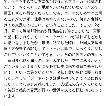
で、仕事を求めて日本に来たけれどもブローカーに騙され
ていて、ちゃんとした手続きがとられていなかったので、
帰国せざるを得なくなった。でも、コロナのためすぐに帰
ることができず、仕事はもちろんないので、何とか食料だ
けでも支援してほしい」ということでした。そこで、2か
月に亘って毎週1回食品や日用品をお届けしました。言葉
の壁に阻まれうまくコミュニケーションが取れずもどかし
い思いをしましたが、最後に訪問した時に、外国人支援団
体の方が来て通訳をして下さったお陰で、ゆっくりお話し
させていただくことができました。その時外国人の方から
「毎回食べ物が届くのが楽しみでした！本当にありがとう
ございました！またいつか必ず日本に来て滋賀で暮らした
い！」という言葉をいただき、名状し難い感動に襲われま
した。そして「フードバンク活動をやってきて本当に良か
った！」としみじみ感じました。支援先の方々からいただ
く笑顔と感謝の言葉が日々の活動を支える原動力になって
います。