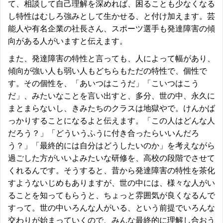
て、相談して自己理解を深めれば、困ることも少なくなる
し特性はむしろ強みとして生かせる、と付け加えます。芸
能人や有名企業の社長さん、スポーツ選手も発達障害の傾
向がある人がいますと伝えます。
また、発達障害の特性と言っても、人によって幅があり、
傾向が強い人も弱い人もどちらもただの特性で、個性で
す。その個性を、「あいつはこうだ」「こいつはこう
だ」、みたいなことを言い出すと、多分、世の中、永久に
まとまらないし、きみたちのクラスは地獄やで。けんかば
っかりすることになるよと伝えます。「この人はどんな人
だろう？」「どういうふうに付き合ったらいいんだろ
う？」「最終的には自分はどうしたいのか」を考えながら
過ごした方がいいよみたいな研修を、高校の段階でさせて
くれるんです。そうすると、昔から発達障害の特性を茶化
すようないじめもありますが、世の中には、様々な人がい
ることを知ってもらうと、ちょっと雰囲気が良くなるんで
すって。世の中いろんな人がいる、という前提でいろんな
交わりが始まっていくので、みんな最終的に理解し合おう