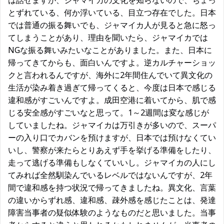
は話せますが、ジャマイカの文化を知らないので、ちょっ
とずれている、何か浮いている、目立つ存在でした。日本
では普通の振る舞いでも、ジャマイカ人が見ると急に怒っ
てしまうことがあり、理由を聞いたら、ジャマイカでは
NGな振る舞いみたいなことがありました。また、日本に
帰ってきてからも、面白いんですよ。逆カルチャーショッ
クと言われるんですが、海外に2年間住んでいて異文化の
生活が染み着き過ぎて帰ってくると、今度は日本で感じる
違和感がすごいんですよ。成田空港に着いてから、肌で感
じる安全感がすごいなと思って。1～2週間は変な感じが
していましたね。ジャマイカは万引きが多いので、スーパ
ーの入り口でカバンを預けますが、日本では預けなくてい
いし、警察が来たらとりあえず手を挙げる準備をしたり、
走って逃げる準備もしなくていいし。ジャマイカの人にし
てみれば全然馴染んでいるレベルではないんですが、2年
間で違和感を持つ状況で帰ってきましたね。異文化、言葉
の違いからずれ感、違和感、疎外感を感じたことは、発達
障害当事者の疑似体験のようなものだと思いました。当事