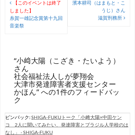
【このイベントは終了
濱本耕司（はまもと・こ
o
p
稿
うじ）さん
しました】
k
p
ナ
滋賀刑務所
糸賀一雄記念賞第十九回
ビ
音楽祭
ゲ
ー
シ
“
小﨑大陽（こざき・たいよう）
ョ
さん
社会福祉法人しが夢翔会
ン
大津市発達障害者支援センター
かほん
” への1件のフィードバッ
ク
ピンバック:
SHIGA-FUKUトーク「小﨑大陽×中田ケン
コ 2人に聞いてみたい、発達障害とブラジル人学校のは
なし」 - SHIGA‐FUKU