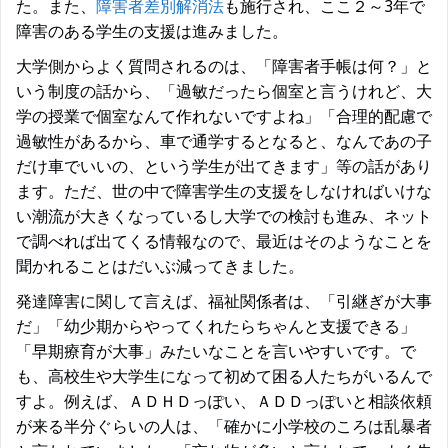
た。また、
障害者差別解消法
も施行され、ここ２～3年で
障害のある学生の支援は進みました。
大学側からよく質問されるのは、「障害者手帳は何？」と
いう制度の話から、「過敏だったら個室と言うけれど、大
学の授業で個室なんて作れないですよね」「合理的配慮で
過敏性があるから、車で通学するとなると、なんであの子
だけ車でいいの、という学生が出てきます」等の話があり
ます。ただ、世の中で障害学生の支援をしなければいけな
い潮流が大きくなっているし大学での検討も進み、ネット
で調べれば出てくる情報なので、最近はそのようなことを
聞かれることはだいぶ減ってきました。
発達障害に関して言えば、福祉関係者は、「引継ぎが大事
だ」「幼少期からやってくれたらちゃんと支援できる」
「早期療育が大事」みたいなことを言いやすいです。で
も、高校生や大学生になって初めて困る人たちがいるんで
すよ。例えば、ＡＤＨＤっぽい、ＡＤＤっぽいと相談依頼
が来る半分ぐらいの人は、「確かに小学校のころは乱暴者