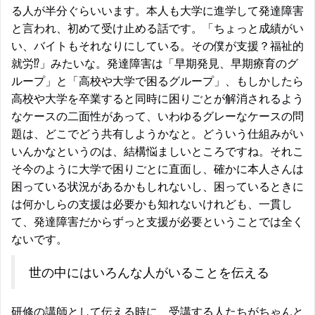
る人が半分ぐらいいます。本人も大学に進学して発達障害
と言われ、初めて受け止める話です。「ちょっと成績がい
い、バイトもそれなりにしている。その僕が支援？福祉的
就労⁉」みたいな。発達障害は「早期発見、早期療育のグ
ループ」と「高校や大学で困るグループ」、もしかしたら
高校や大学を卒業すると同時に困りごとが解消されるよう
なケースの二面性があって、いわゆるグレーなケースの問
題は、どこでどう共有しようかなと。どういう仕組みがい
いんかなというのは、結構悩ましいところですね。それこ
そ今のように大学で困りごとに直面し、確かに本人さんは
困っている状況があるかもしれないし、困っているときに
は何かしらの支援は必要かも知れないけれども、一貫し
て、発達障害だからずっと支援が必要ということでは全く
ないです。
世の中にはいろんな人がいることを伝える
研修の講師として伝える時に、受講する人たちがちゃんと