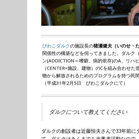
びわこダルク
の施設長の
猪瀬健夫（いのせ・
関係性の構築などを伺ってきました。ダルク（D
ン(ADDICTION＝嗜癖、病的依存)のA、リハビリ
（CENTER=施設、建物）のCを組み合わせ
物から解放されるためのプログラムを持つ民
（平成31年2月5日 びわこダルクにて）
ダルクについて教えてください
ダルクの創設者は近藤恒夫さんで33年前に
て、ダルクはあくまでも当事者活動なので