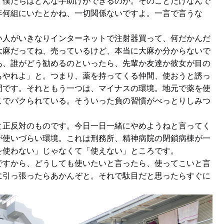
、僕たちはどんな手助けができるのか。そのことだけなんで
年何組にいたとかね、一切関係ないですよ。一言で言うな
い人がいきなりインターネットで注射器買って、何だかんだ
大麻だってね、売っているけど、本当に大麻か分からないで
あ、誰がどう勧めるのといったら、先輩か友達か彼女が目の
もやれよ」と。つまり、薬を持ってくる仲間、使おうと誘っ
間です。それともう一つは、マイナスの環境。地元で薬を使
こでパクられている。そういった負の習慣がべっとりしみつ
。
と正反対のものです。今日一日一緒にやめようねと言ってく
が使いづらい環境。これは刑務所、精神病院の閉鎖病棟が一
を使わない」じゃなくて「使えない」ところです。
ですから、どうしても使いたいと言ったら、使ってこいと言
に引っ張ったらあかんぞと。それで駄目だと思ったらすぐに