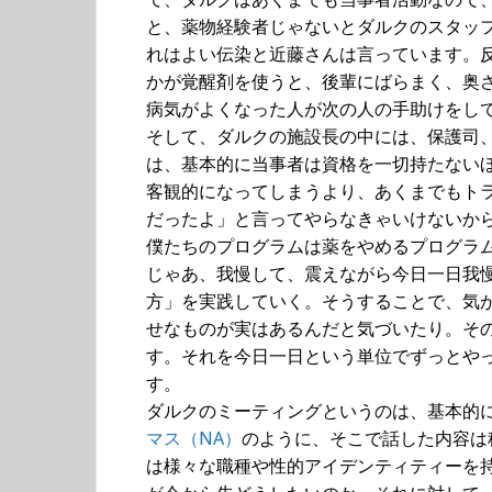
と、薬物経験者じゃないとダルクのスタッ
れはよい伝染と近藤さんは言っています。
かが覚醒剤を使うと、後輩にばらまく、奥
病気がよくなった人が次の人の手助けをし
そして、ダルクの施設長の中には、保護司
は、基本的に当事者は資格を一切持たない
客観的になってしまうより、あくまでもト
だったよ」と言ってやらなきゃいけないか
僕たちのプログラムは薬をやめるプログラ
じゃあ、我慢して、震えながら今日一日我
方」を実践していく。そうすることで、気
せなものが実はあるんだと気づいたり。そ
す。それを今日一日という単位でずっとや
す。
ダルクのミーティングというのは、基本的
マス（NA）
のように、そこで話した内容は
は様々な職種や性的アイデンティティーを