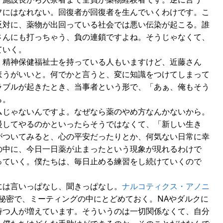
フにはなれない。回復者が回復者を生んでいくわけです。こ
反対に、薬物が出回っている社会では悪い伝染が起こる。誰
さんにも打っちゃう、負の連鎖ですよね。そうじゃなくて、
ていく。
、精神保健福祉士を持っている人もいますけど、近藤さん
ほうがいいと。何でかと言うと、変に知識をつけてしまって
ラブルが起きたとき、当事者という形で、「あぁ、俺もそう
ら。
ムじゃないんですよ。なぜなら薬のやめ方なんかないから。
慢してやるのかといったらそうではなくて、「新しい生き
がついてみると、心の平安だったりとか、何気ない日常に幸
の中に、今日一日薬が止まったという現象が現れるわけで
っていく。僕たちは、毎日止める練習をし続けていくので
には言いっぱなし、聞きっぱなし。
ナルコティクス・アノニ
秘密で、ミーティングの中にとどめておく。NAやダルクに
持つ人が増えています。そういうのは一切関係なくて、自分