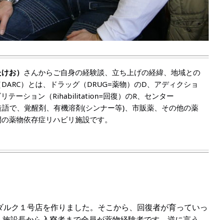
たけお）
さんからご自身の経験談、立ち上げの経緯、地域との
ARC）とは、ドラッグ（DRUG=薬物）のD、アディクショ
テーション（Rihabilitation=回復）のR、センター
た造語で、覚醒剤、有機溶剤(シンナー等)、市販薬、その他の薬
間の薬物依存症リハビリ施設です。
ダルク１号店を作りました。そこから、回復者が育っていっ
、施設長から入寮者まで全員が薬物経験者です。逆に言う