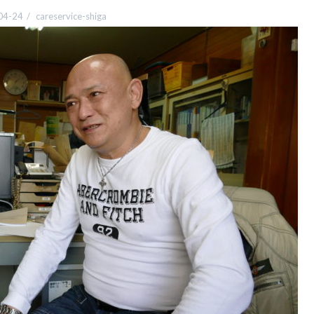
04-24
careservice-shiga