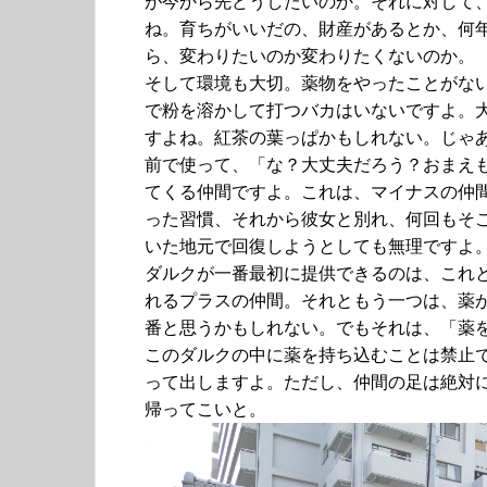
が今から先どうしたいのか。それに対して
ね。育ちがいいだの、財産があるとか、何
ら、変わりたいのか変わりたくないのか。
そして環境も大切。薬物をやったことがな
で粉を溶かして打つバカはいないですよ。
すよね。紅茶の葉っぱかもしれない。じゃ
前で使って、「な？大丈夫だろう？おまえ
てくる仲間ですよ。これは、マイナスの仲
った習慣、それから彼女と別れ、何回もそ
いた地元で回復しようとしても無理ですよ
ダルクが一番最初に提供できるのは、これ
れるプラスの仲間。それともう一つは、薬
番と思うかもしれない。でもそれは、「薬
このダルクの中に薬を持ち込むことは禁止
って出しますよ。ただし、仲間の足は絶対
帰ってこいと。