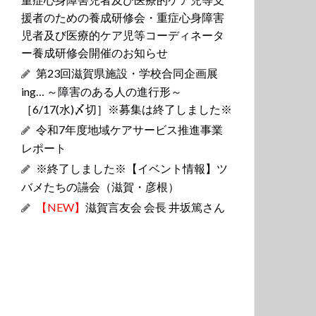
援者のための養成研修会・重症心身障害
児者及び医療的ケア児等コーディネータ
ー養成研修会開催のお知らせ
第23回滋賀県施設・学校合同企画展
ing… ～障害のある人の進行形～
［6/17(水)〆切］※募集は終了しました※
令和7年度地域ケアサービス推進事業
レポート
※終了しました※【イベント情報】ツ
バメたちの讌会（滋賀・彦根）
【NEW】
滋賀言友会 会長 井坂篤さん