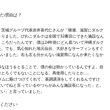
た理由は？
、茨城グループ代表岩井喜代仁さんが「猪瀬、滋賀にダルク
りました。びわこダルクは全国で32番目にできた施設なん
ころだったんです。僕は24年前にどん底ついて沖縄ダルク
た。でも、気心知れた地元仙台、大好きなサーフィンもすぐ
もいました。右も左も分かんない滋賀県になんか来たくなか
嫌なほうをとることで、僕の命は助かっているんですよ。自
ぶとろくでもないことになる。再使用したりとか……
ラムに駆けつけてくれて、基調講演をしてくれるんですけ
ないでねと言っているやつらがみんな施設長になった」と。
ない」と言っていました。
ください