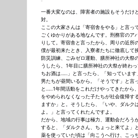
一番大変なのは、障害者の施設もそうだけ
対。
ここの大家さんは「寄宿舎をやる」と言っ
ごくゆかりがある地なんです。刑務官のア
りして。寄宿舎と言ったから、周りの近所
僕が最初来たとき、入寮者たちに徹底して
防災訓練、ごみゼロ運動、膳所神社の大祭
うしたら、1年目に膳所神社の大祭が終わ
ちお酒は……」と言ったら、「知っていま
男たちが昼間いるから。「そうです」と言
と……1年間活動をこれだけやってきたから
をやめられなくなった子たちが社会復帰す
ますか」と。そうしたら、「いや、ダルク
よ。」と言ってくれたんですよ。
だから、地域の行事は極力、運動会だろう
すると、「ダルクさん、ちょっと来てよ」
薬を使っていた頃は「向こうへ行け、こっ