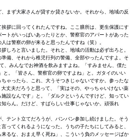
ど、まず大家さんが貸すか貸さないか。それから、地域の反
て挨拶に回ってくれたんですね。ここ膳所は、更生保護にす
パートがいっぱいあったりとか、警察官のアパートがあった
の人は警察の卵が来ると思ったんですね（笑）。
挨拶しろと言いました。それと、地域の活動は必ず出ろと。
の準備、それから稚児行列の警備、全部やったんですよ。そ
って、みんなでお神酒を飲みますよね。「すみません、僕た
す」と。「皆さん、警察官の卵ですよね」と。ガタイのいい
っちゃったら、これ、大うそつきじゃないですか。参ったな
、大丈夫だろうと思って、「実はその、やっちゃいけない薬
る施設なんです」と。「ダルクというんですけど、知ってい
は知らん。だけど、すばらしい仕事じゃないか。頑張れ
が、テント立てだろうが、バンバン参加し続けました。そう
と言ってくれるようになった。うちの子たちにしてみると、
ち来るな、おまえ早く死ね」、こういう負のメッセージばか