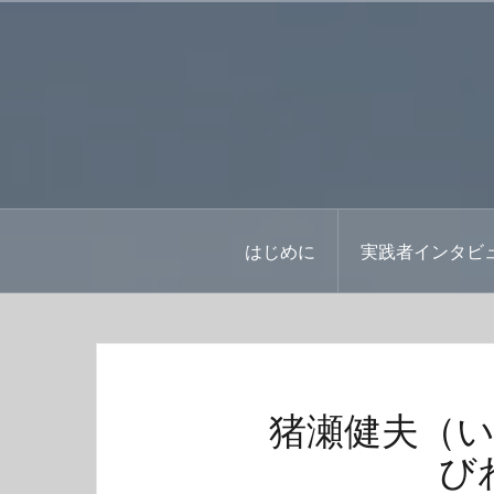
コ
ン
テ
ン
ツ
へ
ス
キ
ッ
はじめに
実践者インタビ
プ
猪瀬健夫（
び