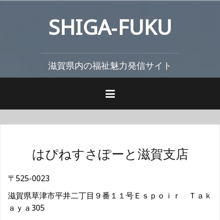
コ
SHIGA‐FUKU
ン
テ
ン
ツ
滋賀県内の福祉魅力発信サイト
へ
ス
キ
ッ
プ
はぴねすさぽーと滋賀支店
〒525-0023
滋賀県草津市平井二丁目９番１１号Ｅｓｐｏｉｒ Ｔａｋ
ａｙａ305