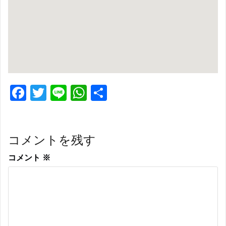
F
T
Li
W
共
ac
w
n
h
有
e
itt
e
at
コメントを残す
b
er
s
o
A
コメント
※
o
p
k
p