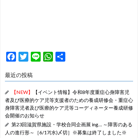
F
T
Li
W
共
ac
w
n
h
有
e
itt
e
at
最近の投稿
b
er
s
【NEW】
【イベント情報】令和8年度重症心身障害児
o
A
者及び医療的ケア児等支援者のための養成研修会・重症心
o
p
身障害児者及び医療的ケア児等コーディネーター養成研修
k
p
会開催のお知らせ
第23回滋賀県施設・学校合同企画展 ing… ～障害のある
人の進行形～［6/17(水)〆切］※募集は終了しました※