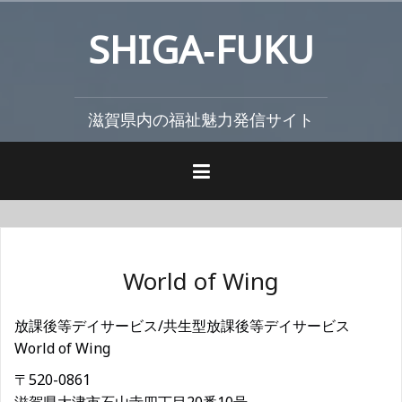
コ
SHIGA‐FUKU
ン
テ
ン
ツ
滋賀県内の福祉魅力発信サイト
へ
ス
キ
ッ
プ
World of Wing
放課後等デイサービス/共生型放課後等デイサービス
World of Wing
〒520-0861