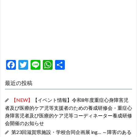
F
T
Li
W
共
ac
w
n
h
有
e
itt
e
at
最近の投稿
b
er
s
【NEW】
【イベント情報】令和8年度重症心身障害児
o
A
者及び医療的ケア児等支援者のための養成研修会・重症心
o
p
身障害児者及び医療的ケア児等コーディネーター養成研修
k
p
会開催のお知らせ
第23回滋賀県施設・学校合同企画展 ing… ～障害のある