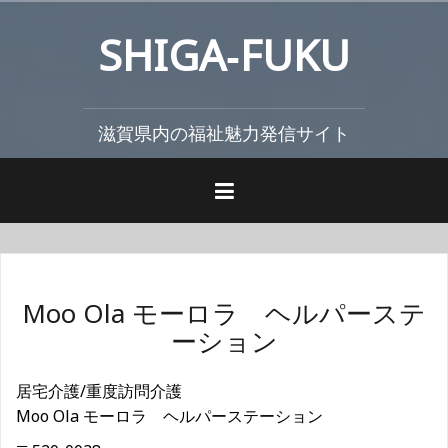
コ
SHIGA‐FUKU
ン
テ
ン
ツ
滋賀県内の福祉魅力発信サイト
へ
ス
キ
ッ
プ
Moo Ola モーロラ ヘルパーステ
ーション
居宅介護/重度訪問介護
Moo Ola モーロラ ヘルパーステーション