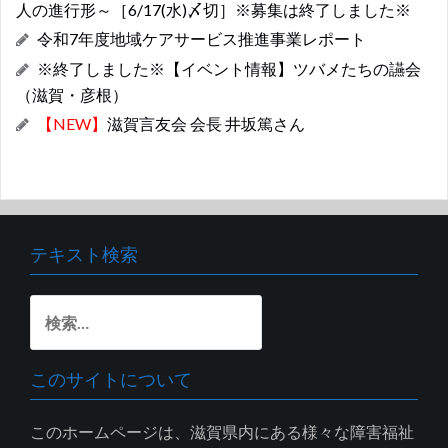
人の進行形～［6/17(水)〆切］※募集は終了しました※
令和7年度地域ケアサービス推進事業レポート
※終了しました※【イベント情報】ツバメたちの讌会
（滋賀・彦根）
【NEW】
滋賀言友会 会長 井坂篤さん
テキスト検索
検
索:
このサイトについて
このホームページは、滋賀県内にある様々な障害福祉