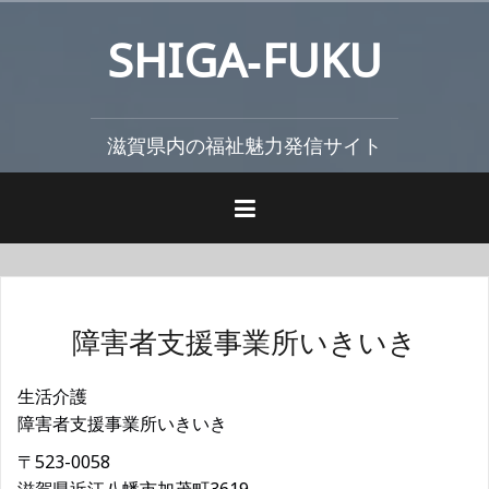
コ
SHIGA‐FUKU
ン
テ
ン
ツ
滋賀県内の福祉魅力発信サイト
へ
ス
キ
ッ
プ
障害者支援事業所いきいき
生活介護
障害者支援事業所いきいき
〒523-0058