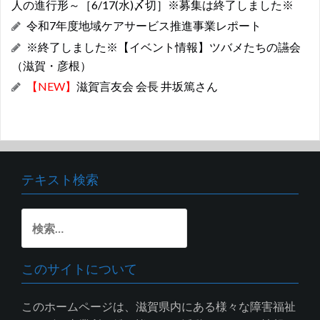
人の進行形～［6/17(水)〆切］※募集は終了しました※
令和7年度地域ケアサービス推進事業レポート
※終了しました※【イベント情報】ツバメたちの讌会
（滋賀・彦根）
【NEW】
滋賀言友会 会長 井坂篤さん
テキスト検索
検
索:
このサイトについて
このホームページは、滋賀県内にある様々な障害福祉