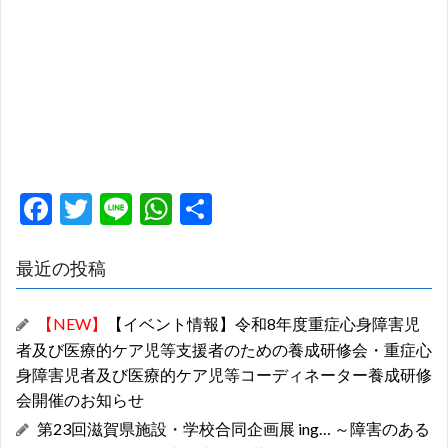
F
T
Li
W
共
ac
w
n
h
有
e
itt
e
at
最近の投稿
b
er
s
【NEW】
【イベント情報】令和8年度重症心身障害児
o
A
者及び医療的ケア児等支援者のための養成研修会・重症心
o
p
身障害児者及び医療的ケア児等コーディネーター養成研修
k
p
会開催のお知らせ
第23回滋賀県施設・学校合同企画展 ing… ～障害のある