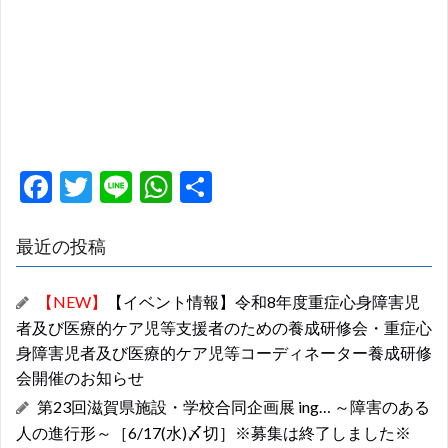
F
T
Li
W
共
ac
w
n
h
有
e
itt
e
at
最近の投稿
b
er
s
【NEW】
【イベント情報】令和8年度重症心身障害児
o
A
者及び医療的ケア児等支援者のための養成研修会・重症心
o
p
身障害児者及び医療的ケア児等コーディネーター養成研修
k
p
会開催のお知らせ
第23回滋賀県施設・学校合同企画展 ing… ～障害のある
人の進行形～［6/17(水)〆切］※募集は終了しました※