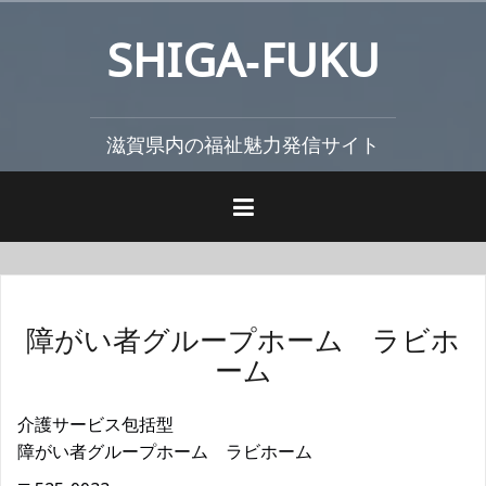
コ
SHIGA‐FUKU
ン
テ
ン
ツ
滋賀県内の福祉魅力発信サイト
へ
ス
キ
ッ
プ
障がい者グループホーム ラビホ
ーム
介護サービス包括型
障がい者グループホーム ラビホーム