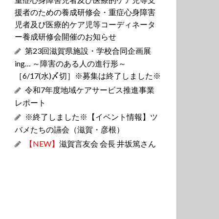
援者のための養成研修会・重症心身障害
児者及び医療的ケア児等コーディネータ
ー養成研修会開催のお知らせ
第23回滋賀県施設・学校合同企画展
ing… ～障害のある人の進行形～
［6/17(水)〆切］※募集は終了しました※
令和7年度地域ケアサービス推進事業
レポート
※終了しました※【イベント情報】ツ
バメたちの讌会（滋賀・彦根）
【NEW】
滋賀言友会 会長 井坂篤さん