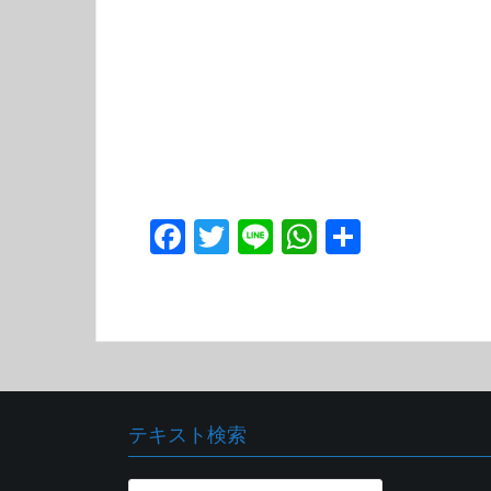
F
T
Li
W
共
ac
w
n
h
有
e
itt
e
at
b
er
s
o
A
o
p
テキスト検索
k
p