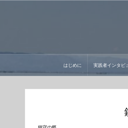
コ
ン
テ
ン
ツ
へ
ス
キ
ッ
はじめに
実践者インタビ
プ
鎮守の郷