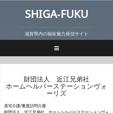
コ
SHIGA‐FUKU
ン
テ
ン
ツ
滋賀県内の福祉魅力発信サイト
へ
ス
キ
ッ
プ
財団法人 近江兄弟社
ホームヘルパーステーションヴォ
ーリズ
居宅介護/重度訪問介護
財団法人 近江兄弟社 ホームヘルパーステーションヴォ