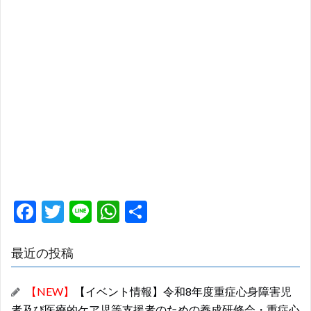
F
T
Li
W
共
ac
w
n
h
有
e
itt
e
at
最近の投稿
b
er
s
【NEW】
【イベント情報】令和8年度重症心身障害児
o
A
者及び医療的ケア児等支援者のための養成研修会・重症心