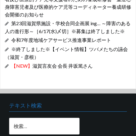
o
p
身障害児者及び医療的ケア児等コーディネーター養成研修
k
p
会開催のお知らせ
第23回滋賀県施設・学校合同企画展 ing… ～障害のある
人の進行形～［6/17(水)〆切］※募集は終了しました※
令和7年度地域ケアサービス推進事業レポート
※終了しました※【イベント情報】ツバメたちの讌会
（滋賀・彦根）
【NEW】
滋賀言友会 会長 井坂篤さん
テキスト検索
検
索: