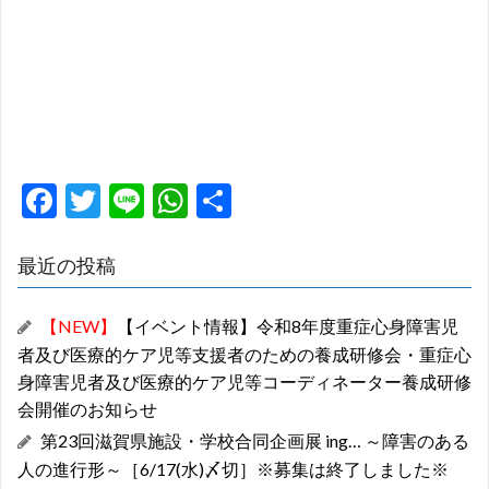
F
T
Li
W
共
ac
w
n
h
有
e
itt
e
at
最近の投稿
b
er
s
【NEW】
【イベント情報】令和8年度重症心身障害児
o
A
者及び医療的ケア児等支援者のための養成研修会・重症心
o
p
身障害児者及び医療的ケア児等コーディネーター養成研修
k
p
会開催のお知らせ
第23回滋賀県施設・学校合同企画展 ing… ～障害のある
人の進行形～［6/17(水)〆切］※募集は終了しました※