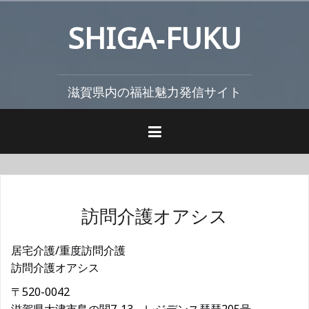
コ
SHIGA‐FUKU
ン
テ
ン
ツ
滋賀県内の福祉魅力発信サイト
へ
ス
キ
ッ
プ
訪問介護オアシス
居宅介護/重度訪問介護
訪問介護オアシス
〒520-0042