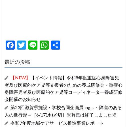
F
T
Li
W
共
ac
w
n
h
有
e
itt
e
at
最近の投稿
b
er
s
【NEW】
【イベント情報】令和8年度重症心身障害児
o
A
者及び医療的ケア児等支援者のための養成研修会・重症心
o
p
身障害児者及び医療的ケア児等コーディネーター養成研修
k
p
会開催のお知らせ
第23回滋賀県施設・学校合同企画展 ing… ～障害のある
人の進行形～［6/17(水)〆切］※募集は終了しました※
令和7年度地域ケアサービス推進事業レポート