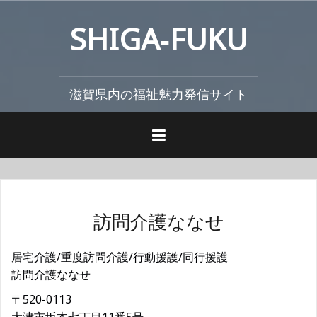
コ
SHIGA‐FUKU
ン
テ
ン
ツ
滋賀県内の福祉魅力発信サイト
へ
ス
キ
ッ
プ
訪問介護ななせ
居宅介護/重度訪問介護/行動援護/同行援護
訪問介護ななせ
〒520-0113