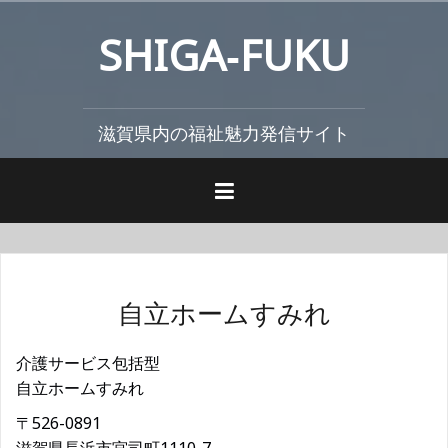
コ
SHIGA‐FUKU
ン
テ
ン
ツ
滋賀県内の福祉魅力発信サイト
へ
ス
キ
ッ
プ
自立ホームすみれ
介護サービス包括型
自立ホームすみれ
〒526-0891