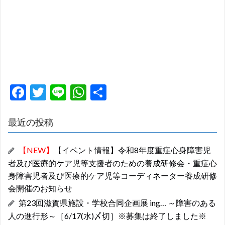
F
T
Li
W
共
ac
w
n
h
有
e
itt
e
at
最近の投稿
b
er
s
【NEW】
【イベント情報】令和8年度重症心身障害児
o
A
者及び医療的ケア児等支援者のための養成研修会・重症心
o
p
身障害児者及び医療的ケア児等コーディネーター養成研修
k
p
会開催のお知らせ
第23回滋賀県施設・学校合同企画展 ing… ～障害のある
人の進行形～［6/17(水)〆切］※募集は終了しました※