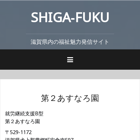
コ
SHIGA‐FUKU
ン
テ
ン
ツ
滋賀県内の福祉魅力発信サイト
へ
ス
キ
ッ
プ
第２あすなろ園
就労継続支援B型
第２あすなろ園
〒529-1172