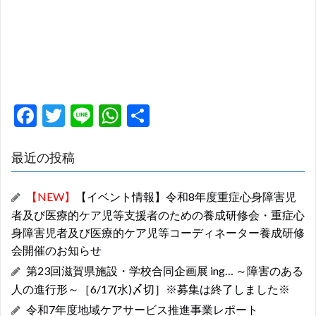
F
T
Li
W
共
ac
w
n
h
有
e
itt
e
at
最近の投稿
b
er
s
【NEW】
【イベント情報】令和8年度重症心身障害児
o
A
者及び医療的ケア児等支援者のための養成研修会・重症心
o
p
身障害児者及び医療的ケア児等コーディネーター養成研修
k
p
会開催のお知らせ
第23回滋賀県施設・学校合同企画展 ing… ～障害のある
人の進行形～［6/17(水)〆切］※募集は終了しました※
令和7年度地域ケアサービス推進事業レポート