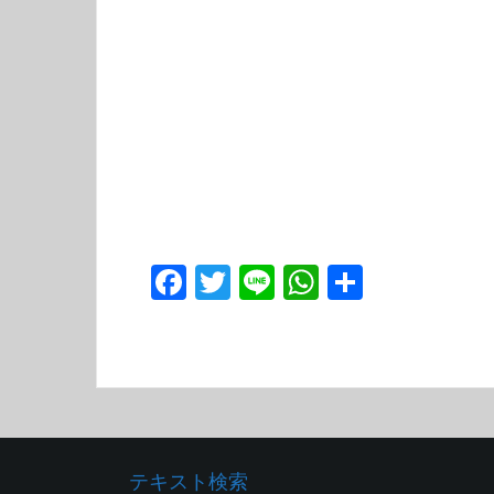
F
T
Li
W
共
ac
w
n
h
有
e
itt
e
at
b
er
s
o
A
o
p
テキスト検索
k
p