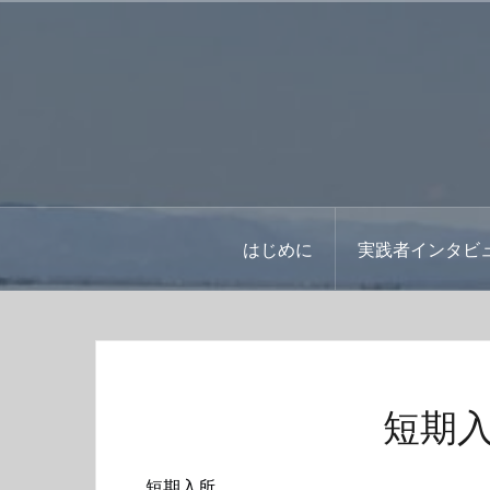
コ
ン
テ
ン
ツ
へ
ス
キ
ッ
はじめに
実践者インタビ
プ
短期
短期入所