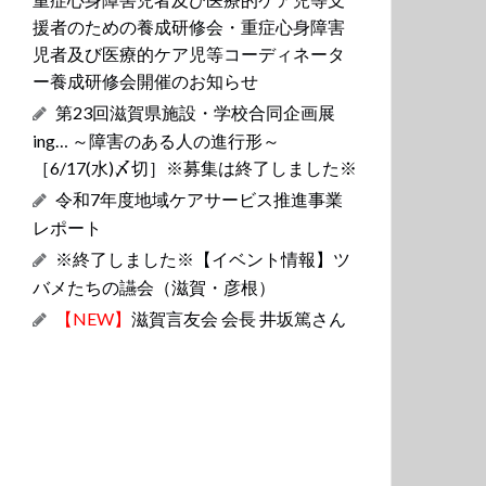
援者のための養成研修会・重症心身障害
児者及び医療的ケア児等コーディネータ
ー養成研修会開催のお知らせ
第23回滋賀県施設・学校合同企画展
ing… ～障害のある人の進行形～
［6/17(水)〆切］※募集は終了しました※
令和7年度地域ケアサービス推進事業
レポート
※終了しました※【イベント情報】ツ
バメたちの讌会（滋賀・彦根）
【NEW】
滋賀言友会 会長 井坂篤さん