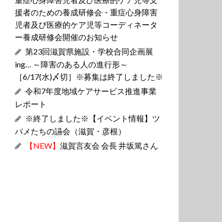
援者のための養成研修会・重症心身障害
児者及び医療的ケア児等コーディネータ
ー養成研修会開催のお知らせ
第23回滋賀県施設・学校合同企画展
ing… ～障害のある人の進行形～
［6/17(水)〆切］※募集は終了しました※
令和7年度地域ケアサービス推進事業
レポート
※終了しました※【イベント情報】ツ
バメたちの讌会（滋賀・彦根）
【NEW】
滋賀言友会 会長 井坂篤さん