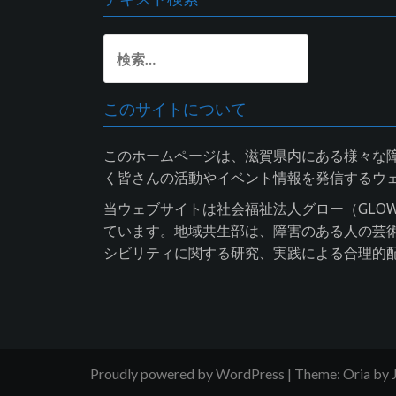
k
p
検
索:
このサイトについて
このホームページは、滋賀県内にある様々な
く皆さんの活動やイベント情報を発信するウ
当ウェブサイトは社会福祉法人グロー（GLO
ています。地域共生部は、障害のある人の芸
シビリティに関する研究、実践による合理的
Proudly powered by WordPress
|
Theme:
Oria
by 