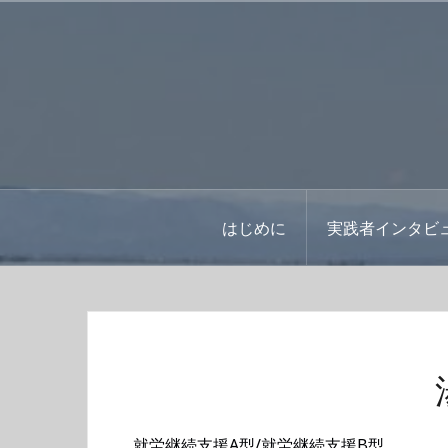
コ
ン
テ
ン
ツ
へ
ス
キ
ッ
はじめに
実践者インタビ
プ
就労継続支援A型/就労継続支援B型