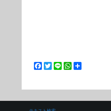
F
T
Li
W
共
ac
w
n
h
有
e
itt
e
at
b
er
s
o
A
o
p
テキスト検索