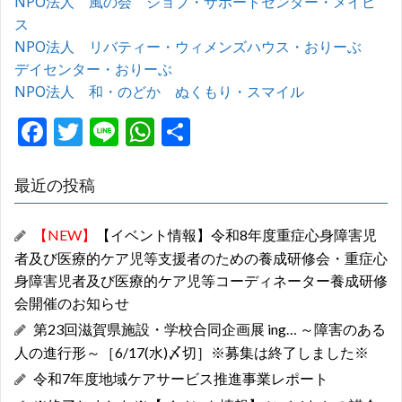
NPO法人 風の会 ジョブ・サポートセンター・メイピ
ス
NPO法人 リバティー・ウィメンズハウス・おりーぶ
デイセンター・おりーぶ
NPO法人 和・のどか ぬくもり・スマイル
F
T
Li
W
共
ac
w
n
h
有
e
itt
e
at
最近の投稿
b
er
s
【NEW】
【イベント情報】令和8年度重症心身障害児
o
A
者及び医療的ケア児等支援者のための養成研修会・重症心
o
p
身障害児者及び医療的ケア児等コーディネーター養成研修
k
p
会開催のお知らせ
第23回滋賀県施設・学校合同企画展 ing… ～障害のある
人の進行形～［6/17(水)〆切］※募集は終了しました※
令和7年度地域ケアサービス推進事業レポート