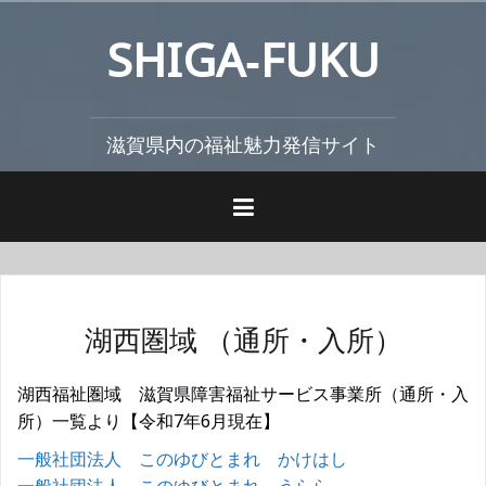
コ
SHIGA‐FUKU
ン
テ
ン
ツ
滋賀県内の福祉魅力発信サイト
へ
ス
キ
ッ
プ
湖西圏域 （通所・入所）
湖西福祉圏域 滋賀県障害福祉サービス事業所（通所・入
所）一覧より【令和7年6月現在】
一般社団法人 このゆびとまれ かけはし