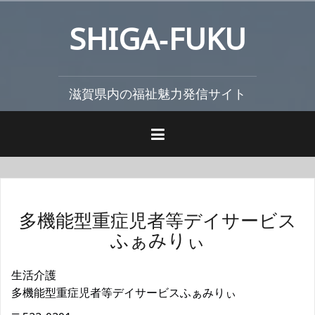
コ
SHIGA‐FUKU
ン
テ
ン
ツ
滋賀県内の福祉魅力発信サイト
へ
ス
キ
ッ
プ
多機能型重症児者等デイサービス
ふぁみりぃ
生活介護
多機能型重症児者等デイサービスふぁみりぃ