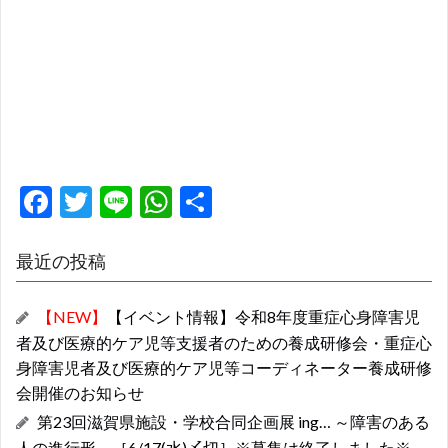
F
T
Li
W
共
ac
w
n
h
有
e
itt
e
at
最近の投稿
b
er
s
【NEW】
【イベント情報】令和8年度重症心身障害児
o
A
者及び医療的ケア児等支援者のための養成研修会・重症心
o
p
身障害児者及び医療的ケア児等コーディネーター養成研修
k
p
会開催のお知らせ
第23回滋賀県施設・学校合同企画展 ing… ～障害のある
人の進行形～［6/17(水)〆切］※募集は終了しました※