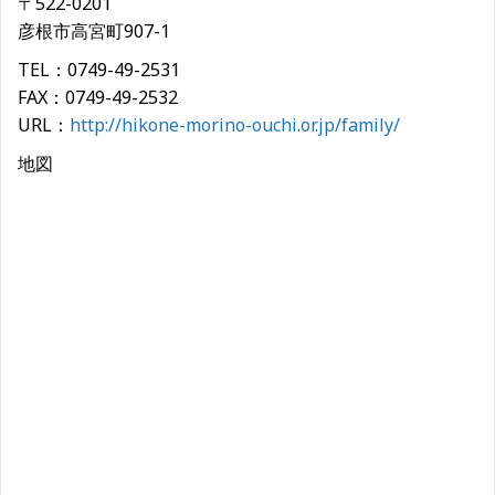
〒522-0201
彦根市高宮町907-1
TEL：0749-49-2531
FAX：0749-49-2532
URL：
http://hikone-morino-ouchi.or.jp/family/
地図