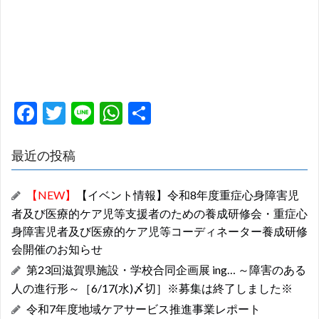
F
T
Li
W
共
ac
w
n
h
有
e
itt
e
at
最近の投稿
b
er
s
【NEW】
【イベント情報】令和8年度重症心身障害児
o
A
者及び医療的ケア児等支援者のための養成研修会・重症心
o
p
身障害児者及び医療的ケア児等コーディネーター養成研修
k
p
会開催のお知らせ
第23回滋賀県施設・学校合同企画展 ing… ～障害のある
人の進行形～［6/17(水)〆切］※募集は終了しました※
令和7年度地域ケアサービス推進事業レポート