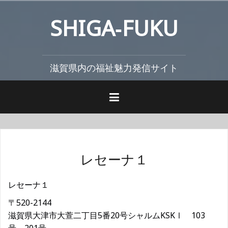
コ
SHIGA‐FUKU
ン
テ
ン
ツ
滋賀県内の福祉魅力発信サイト
へ
ス
キ
ッ
プ
レセーナ１
レセーナ１
〒520-2144
滋賀県大津市大萱二丁目5番20号シャルムKSKⅠ 103