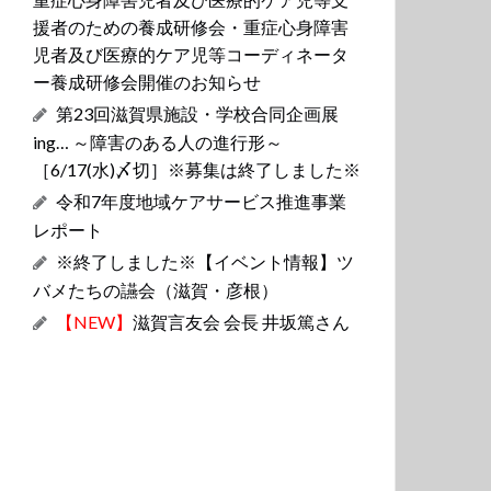
援者のための養成研修会・重症心身障害
児者及び医療的ケア児等コーディネータ
ー養成研修会開催のお知らせ
第23回滋賀県施設・学校合同企画展
ing… ～障害のある人の進行形～
［6/17(水)〆切］※募集は終了しました※
令和7年度地域ケアサービス推進事業
レポート
※終了しました※【イベント情報】ツ
バメたちの讌会（滋賀・彦根）
【NEW】
滋賀言友会 会長 井坂篤さん