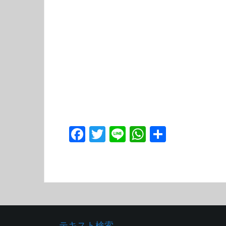
F
T
Li
W
共
ac
w
n
h
有
e
itt
e
at
b
er
s
o
A
o
p
テキスト検索