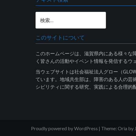
k
p
検
索:
このサイトについて
このホームページは、滋賀県内にある様々な
く皆さんの活動やイベント情報を発信するウ
当ウェブサイトは社会福祉法人グロー（GLO
ています。地域共生部は、障害のある人の芸
シビリティに関する研究、実践による合理的
Proudly powered by WordPress
|
Theme:
Oria
by 