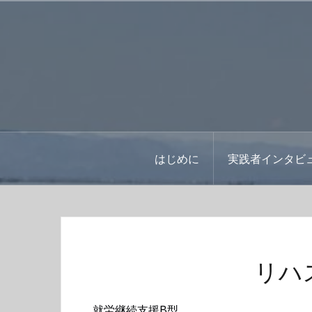
コ
ン
テ
ン
ツ
へ
ス
キ
ッ
はじめに
実践者インタビ
プ
リハ
就労継続支援B型