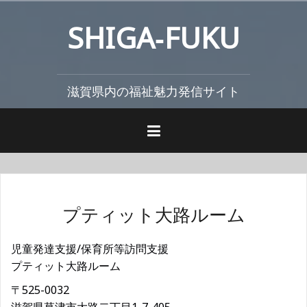
コ
SHIGA‐FUKU
ン
テ
ン
ツ
滋賀県内の福祉魅力発信サイト
へ
ス
キ
ッ
プ
プティット大路ルーム
児童発達支援/保育所等訪問支援
プティット大路ルーム
〒525-0032