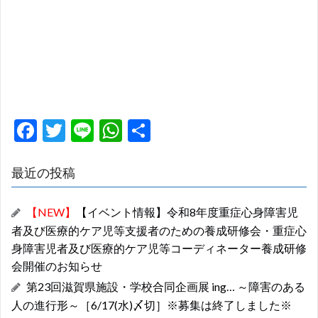
F
T
Li
W
共
ac
w
n
h
有
e
itt
e
at
最近の投稿
b
er
s
【NEW】
【イベント情報】令和8年度重症心身障害児
o
A
者及び医療的ケア児等支援者のための養成研修会・重症心
o
p
身障害児者及び医療的ケア児等コーディネーター養成研修
k
p
会開催のお知らせ
第23回滋賀県施設・学校合同企画展 ing… ～障害のある
人の進行形～［6/17(水)〆切］※募集は終了しました※