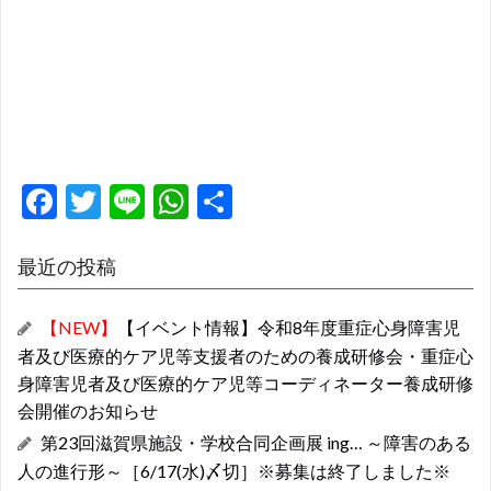
F
T
Li
W
共
ac
w
n
h
有
e
itt
e
at
最近の投稿
b
er
s
【NEW】
【イベント情報】令和8年度重症心身障害児
o
A
者及び医療的ケア児等支援者のための養成研修会・重症心
o
p
身障害児者及び医療的ケア児等コーディネーター養成研修
k
p
会開催のお知らせ
第23回滋賀県施設・学校合同企画展 ing… ～障害のある
人の進行形～［6/17(水)〆切］※募集は終了しました※