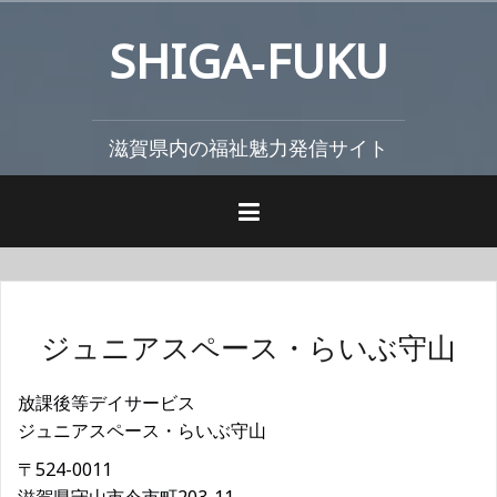
コ
SHIGA‐FUKU
ン
テ
ン
ツ
滋賀県内の福祉魅力発信サイト
へ
ス
キ
ッ
プ
ジュニアスペース・らいぶ守山
放課後等デイサービス
ジュニアスペース・らいぶ守山
〒524-0011