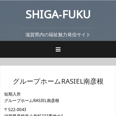
コ
SHIGA‐FUKU
ン
テ
ン
ツ
滋賀県内の福祉魅力発信サイト
へ
ス
キ
ッ
プ
グループホームRASIEL南彦根
短期入所
グループホームRASIEL南彦根
〒522-0043