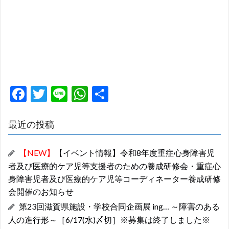
F
T
Li
W
共
ac
w
n
h
有
e
itt
e
at
最近の投稿
b
er
s
【NEW】
【イベント情報】令和8年度重症心身障害児
o
A
者及び医療的ケア児等支援者のための養成研修会・重症心
o
p
身障害児者及び医療的ケア児等コーディネーター養成研修
k
p
会開催のお知らせ
第23回滋賀県施設・学校合同企画展 ing… ～障害のある
人の進行形～［6/17(水)〆切］※募集は終了しました※