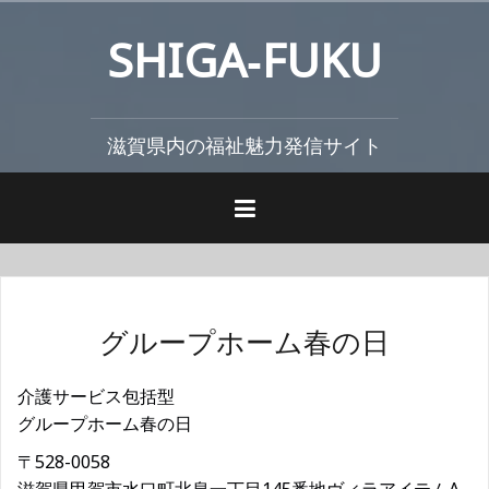
コ
SHIGA‐FUKU
ン
テ
ン
ツ
滋賀県内の福祉魅力発信サイト
へ
ス
キ
ッ
プ
グループホーム春の日
介護サービス包括型
グループホーム春の日
〒528-0058