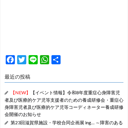
F
T
Li
W
共
ac
w
n
h
有
e
itt
e
at
最近の投稿
b
er
s
【NEW】
【イベント情報】令和8年度重症心身障害児
o
A
者及び医療的ケア児等支援者のための養成研修会・重症心
o
p
身障害児者及び医療的ケア児等コーディネーター養成研修
k
p
会開催のお知らせ
第23回滋賀県施設・学校合同企画展 ing… ～障害のある