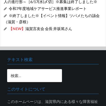
人の進行形～［6/17(水)〆切］※募集は終了しました※
令和7年度地域ケアサービス推進事業レポート
※終了しました※【イベント情報】ツバメたちの讌会
（滋賀・彦根）
【NEW】
滋賀言友会 会長 井坂篤さん
テキスト検索
検
索:
このサイトについて
このホームページは、滋賀県内にある様々な障害福祉