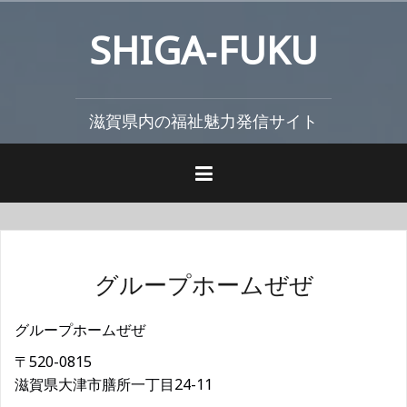
コ
SHIGA‐FUKU
ン
テ
ン
ツ
滋賀県内の福祉魅力発信サイト
へ
ス
キ
ッ
プ
グループホームぜぜ
グループホームぜぜ
〒520-0815
滋賀県大津市膳所一丁目24-11