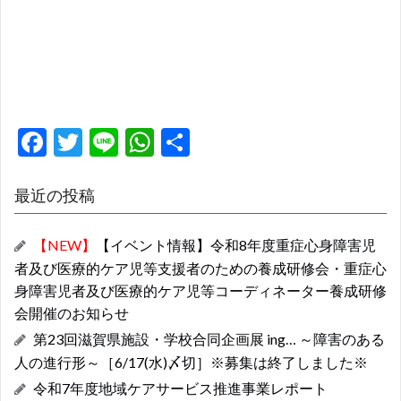
F
T
Li
W
共
ac
w
n
h
有
e
itt
e
at
最近の投稿
b
er
s
【NEW】
【イベント情報】令和8年度重症心身障害児
o
A
者及び医療的ケア児等支援者のための養成研修会・重症心
o
p
身障害児者及び医療的ケア児等コーディネーター養成研修
k
p
会開催のお知らせ
第23回滋賀県施設・学校合同企画展 ing… ～障害のある
人の進行形～［6/17(水)〆切］※募集は終了しました※
令和7年度地域ケアサービス推進事業レポート