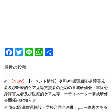
F
T
Li
W
共
ac
w
n
h
有
e
itt
e
at
最近の投稿
b
er
s
【NEW】
【イベント情報】令和8年度重症心身障害児
o
A
者及び医療的ケア児等支援者のための養成研修会・重症心
o
p
身障害児者及び医療的ケア児等コーディネーター養成研修
k
p
会開催のお知らせ
第23回滋賀県施設・学校合同企画展 ing… ～障害のある