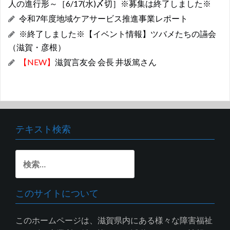
人の進行形～［6/17(水)〆切］※募集は終了しました※
令和7年度地域ケアサービス推進事業レポート
※終了しました※【イベント情報】ツバメたちの讌会
（滋賀・彦根）
【NEW】
滋賀言友会 会長 井坂篤さん
テキスト検索
検
索:
このサイトについて
このホームページは、滋賀県内にある様々な障害福祉