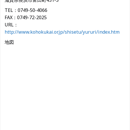
滋賀県長浜市富田町431-5
TEL：0749-50-4066
FAX：0749-72-2025
URL：
http://www.kohokukai.or.jp/shisetu/yururi/index.htm
地図