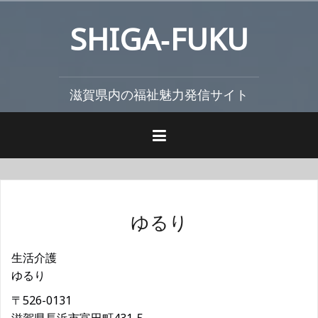
コ
SHIGA‐FUKU
ン
テ
ン
ツ
滋賀県内の福祉魅力発信サイト
へ
ス
キ
ッ
プ
ゆるり
生活介護
ゆるり
〒526-0131