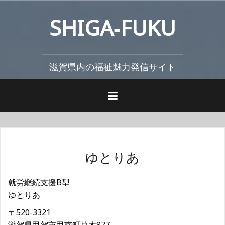
コ
SHIGA‐FUKU
ン
テ
ン
ツ
滋賀県内の福祉魅力発信サイト
へ
ス
キ
ッ
プ
ゆとりあ
就労継続支援B型
ゆとりあ
〒520-3321