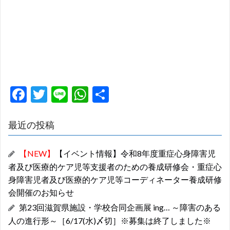
F
T
Li
W
共
ac
w
n
h
有
e
itt
e
at
最近の投稿
b
er
s
【NEW】
【イベント情報】令和8年度重症心身障害児
o
A
者及び医療的ケア児等支援者のための養成研修会・重症心
o
p
身障害児者及び医療的ケア児等コーディネーター養成研修
k
p
会開催のお知らせ
第23回滋賀県施設・学校合同企画展 ing… ～障害のある
人の進行形～［6/17(水)〆切］※募集は終了しました※