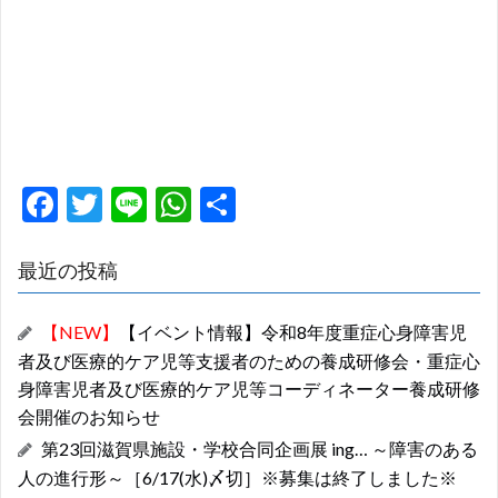
F
T
Li
W
共
ac
w
n
h
有
e
itt
e
at
最近の投稿
b
er
s
【NEW】
【イベント情報】令和8年度重症心身障害児
o
A
者及び医療的ケア児等支援者のための養成研修会・重症心
o
p
身障害児者及び医療的ケア児等コーディネーター養成研修
k
p
会開催のお知らせ
第23回滋賀県施設・学校合同企画展 ing… ～障害のある
人の進行形～［6/17(水)〆切］※募集は終了しました※