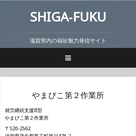
コ
SHIGA‐FUKU
ン
テ
ン
ツ
滋賀県内の福祉魅力発信サイト
へ
ス
キ
ッ
プ
やまびこ第２作業所
就労継続支援B型
やまびこ第２作業所
〒520-2562