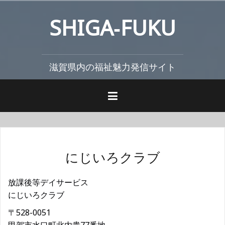
コ
SHIGA‐FUKU
ン
テ
ン
ツ
滋賀県内の福祉魅力発信サイト
へ
ス
キ
ッ
プ
にじいろクラブ
放課後等デイサービス
にじいろクラブ
〒528-0051