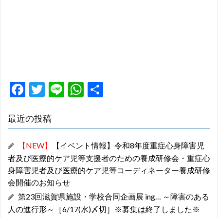
F
T
Li
W
共
ac
w
n
h
有
e
itt
e
at
最近の投稿
b
er
s
【NEW】
【イベント情報】令和8年度重症心身障害児
o
A
者及び医療的ケア児等支援者のための養成研修会・重症心
o
p
身障害児者及び医療的ケア児等コーディネーター養成研修
k
p
会開催のお知らせ
第23回滋賀県施設・学校合同企画展 ing… ～障害のある
人の進行形～［6/17(水)〆切］※募集は終了しました※