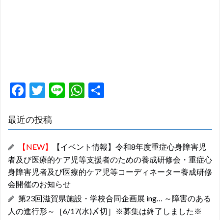
F
T
Li
W
共
ac
w
n
h
有
e
itt
e
at
最近の投稿
b
er
s
【NEW】
【イベント情報】令和8年度重症心身障害児
o
A
者及び医療的ケア児等支援者のための養成研修会・重症心
o
p
身障害児者及び医療的ケア児等コーディネーター養成研修
k
p
会開催のお知らせ
第23回滋賀県施設・学校合同企画展 ing… ～障害のある
人の進行形～［6/17(水)〆切］※募集は終了しました※