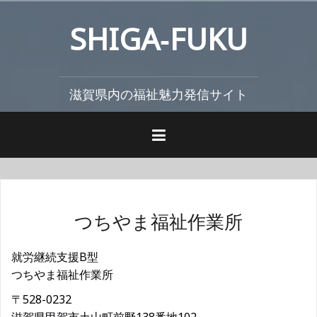
コ
SHIGA‐FUKU
ン
テ
ン
ツ
滋賀県内の福祉魅力発信サイト
へ
ス
キ
ッ
プ
つちやま福祉作業所
就労継続支援B型
つちやま福祉作業所
〒528-0232