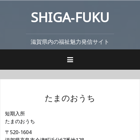
コ
SHIGA‐FUKU
ン
テ
ン
ツ
滋賀県内の福祉魅力発信サイト
へ
ス
キ
ッ
プ
たまのおうち
短期入所
たまのおうち
〒520-1604