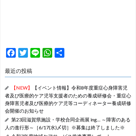
F
T
Li
W
共
ac
w
n
h
有
e
itt
e
at
最近の投稿
b
er
s
【NEW】
【イベント情報】令和8年度重症心身障害児
o
A
者及び医療的ケア児等支援者のための養成研修会・重症心
o
p
身障害児者及び医療的ケア児等コーディネーター養成研修
k
p
会開催のお知らせ
第23回滋賀県施設・学校合同企画展 ing… ～障害のある
人の進行形～［6/17(水)〆切］※募集は終了しました※