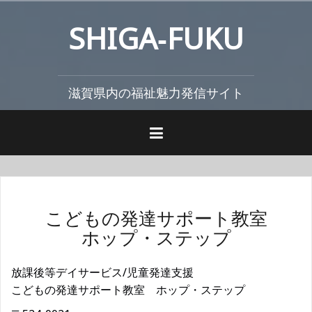
コ
SHIGA‐FUKU
ン
テ
ン
ツ
滋賀県内の福祉魅力発信サイト
へ
ス
キ
ッ
プ
こどもの発達サポート教室
ホップ・ステップ
放課後等デイサービス/児童発達支援
こどもの発達サポート教室 ホップ・ステップ