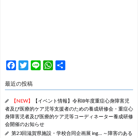
F
T
Li
W
共
ac
w
n
h
有
e
itt
e
at
最近の投稿
b
er
s
【NEW】
【イベント情報】令和8年度重症心身障害児
o
A
者及び医療的ケア児等支援者のための養成研修会・重症心
o
p
身障害児者及び医療的ケア児等コーディネーター養成研修
k
p
会開催のお知らせ
第23回滋賀県施設・学校合同企画展 ing… ～障害のある