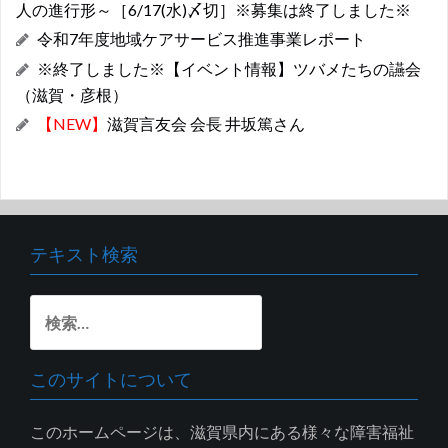
人の進行形～［6/17(水)〆切］※募集は終了しました※
令和7年度地域ケアサービス推進事業レポート
※終了しました※【イベント情報】ツバメたちの讌会
（滋賀・彦根）
【NEW】
滋賀言友会 会長 井坂篤さん
テキスト検索
検
索:
このサイトについて
このホームページは、滋賀県内にある様々な障害福祉