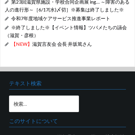
第23回滋賀県施設・学校合同企画展 ing… ～障害のある
人の進行形～［6/17(水)〆切］※募集は終了しました※
令和7年度地域ケアサービス推進事業レポート
※終了しました※【イベント情報】ツバメたちの讌会
（滋賀・彦根）
【NEW】
滋賀言友会 会長 井坂篤さん
テキスト検索
検
索:
このサイトについて