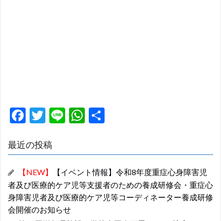
F
T
Li
W
共
ac
w
n
h
有
e
itt
e
at
最近の投稿
b
er
s
【NEW】
【イベント情報】令和8年度重症心身障害児
o
A
者及び医療的ケア児等支援者のための養成研修会・重症心
o
p
身障害児者及び医療的ケア児等コーディネーター養成研修
k
p
会開催のお知らせ