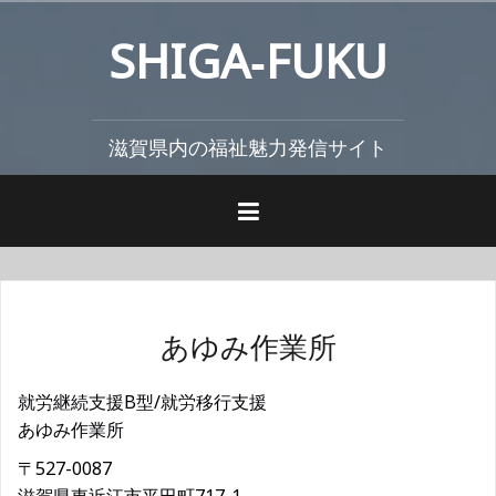
コ
SHIGA‐FUKU
ン
テ
ン
ツ
滋賀県内の福祉魅力発信サイト
へ
ス
キ
ッ
プ
あゆみ作業所
就労継続支援B型/就労移行支援
あゆみ作業所
〒527-0087