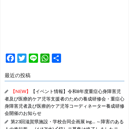
F
T
Li
W
共
ac
w
n
h
有
e
itt
e
at
最近の投稿
b
er
s
【NEW】
【イベント情報】令和8年度重症心身障害児
o
A
者及び医療的ケア児等支援者のための養成研修会・重症心
o
p
身障害児者及び医療的ケア児等コーディネーター養成研修
k
p
会開催のお知らせ
第23回滋賀県施設・学校合同企画展 ing… ～障害のある
人の進行形～［6/17(水)〆切］※募集は終了しました※