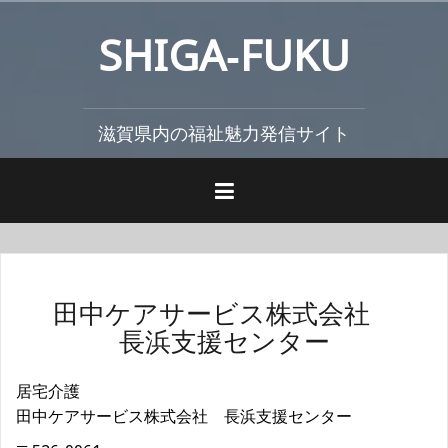
コ
SHIGA‐FUKU
ン
テ
ン
ツ
滋賀県内の福祉魅力発信サイト
へ
ス
キ
ッ
プ
田中ケアサービス株式会社
長浜支援センター
居宅介護
田中ケアサービス株式会社 長浜支援センター